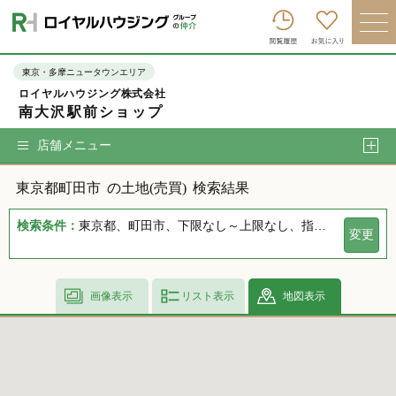
ロイヤルハウジンググループトップへ
買いたい
東京・多摩ニュータウンエリア
ロイヤルハウジング株式会社
売りたい
南大沢駅前ショップ
借りたい
店舗メニュー
貸したい
東京都町田市
の土地(売買)
検索結果
店舗を探す
検索条件：
東京都、町田市、下限なし～上限なし、指定しない、指定なし、指定しない、下限なし～上限なし、指定なし
変更
企業情報
ログイン
会員登録
画像表示
リスト表示
地図表示