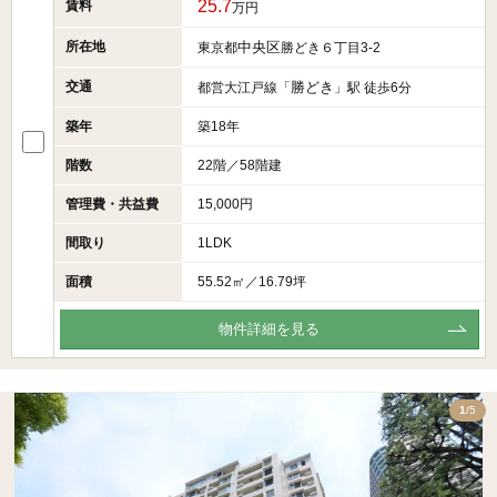
25.7
賃料
万円
所在地
中央区
東京都
勝どき６丁目3-2
交通
勝どき
都営大江戸線「
」駅 徒歩6分
築年
築18年
階数
22階／58階建
管理費・共益費
15,000円
間取り
1LDK
面積
55.52㎡／16.79坪
物件詳細を見る
5
1
/5