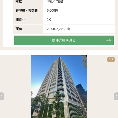
階数
3階／7階建
管理費・共益費
6,000円
間取り
1K
面積
29.08㎡／8.79坪
物件詳細を見る
5
1
/5