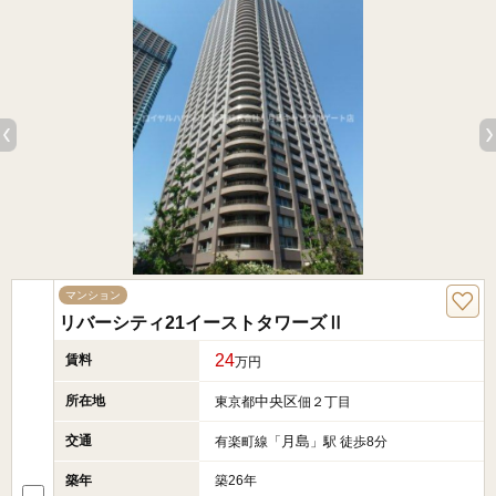
マンション
リバーシティ21イーストタワーズⅡ
24
賃料
万円
所在地
中央区
東京都
佃２丁目
交通
月島
有楽町線「
」駅 徒歩8分
築年
築26年