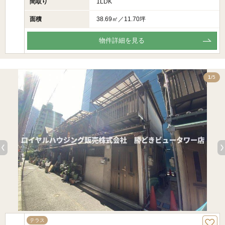
間取り
1LDK
面積
38.69㎡／11.70坪
物件詳細を見る
5
1
/5
テラス