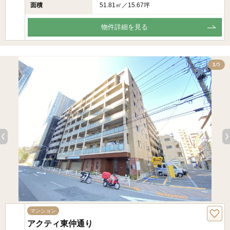
面積
51.81㎡／15.67坪
物件詳細を見る
5
1
/5
マンション
アクティ東仲通り