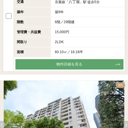
交通
八丁堀
京葉線「
」駅 徒歩5分
築年
築9年
階数
6階／29階建
管理費・共益費
15,000円
間取り
2LDK
面積
60.10㎡／18.18坪
物件詳細を見る
5
1
/5