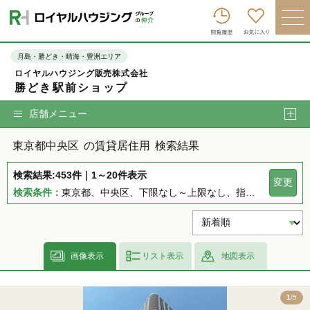
ロイヤルハウジンググループトップへ
買いたい
月島・勝どき・晴海・豊洲エリア
ロイヤルハウジング販売株式会社
売りたい
勝どき駅前ショップ
借りたい
店舗メニュー
貸したい
東京都中央区
の賃貸居住用
検索結果
店舗を探す
検索結果:453件｜1～20件表示
変更
企業情報
検索条件：
東京都、中央区、下限なし～上限なし、指定しない、指定なし、指定しない、下限なし～上限なし、指定なし
ログイン
会員登録
画像表示
リスト表示
地図表示
5
1
/5