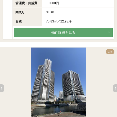
管理費・共益費
10,000円
間取り
3LDK
面積
75.83㎡／22.93坪
物件詳細を見る
5
1
/5