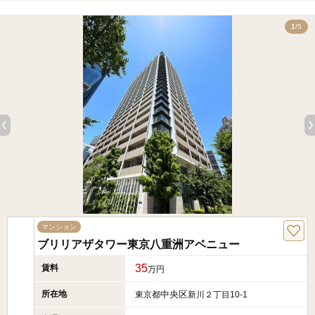
5
1
/5
マンション
ブリリアザタワー東京八重洲アベニュー
35
賃料
万円
所在地
中央区
東京都
新川２丁目10-1