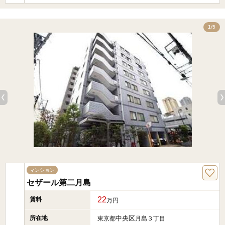
5
1
/5
マンション
セザール第二月島
22
賃料
万円
所在地
中央区
東京都
月島３丁目