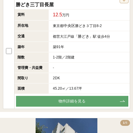
勝どき三丁目長屋
12.5
賃料
万円
所在地
中央区
東京都
勝どき３丁目8-2
交通
勝どき
都営大江戸線「
」駅 徒歩4分
築年
築91年
階数
1-2階／2階建
管理費・共益費
-
間取り
2DK
面積
45.20㎡／13.67坪
物件詳細を見る
5
1
/5