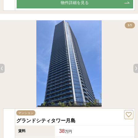
物件詳細を見る
5
1
/5
マンション
グランドシティタワー月島
38
賃料
万円