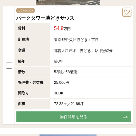
マンション
パークタワー勝どきサウス
54.8
賃料
万円
所在地
中央区
東京都
勝どき４丁目
交通
勝どき
都営大江戸線「
」駅 徒歩2分
築年
築3年
階数
52階／58階建
管理費・共益費
25,000円
間取り
3LDK
面積
72.38㎡／21.89坪
物件詳細を見る