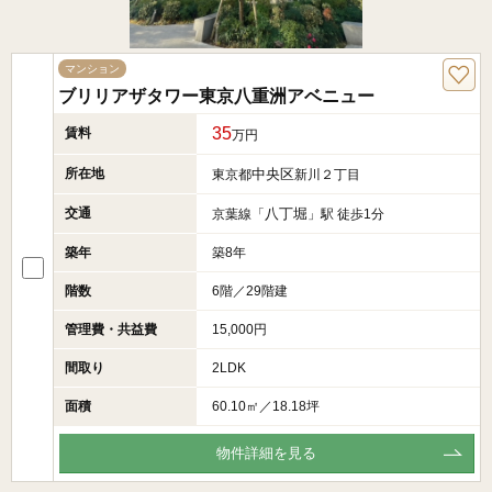
マンション
ブリリアザタワー東京八重洲アベニュー
35
賃料
万円
所在地
中央区
東京都
新川２丁目
交通
八丁堀
京葉線「
」駅 徒歩1分
築年
築8年
階数
6階／29階建
管理費・共益費
15,000円
間取り
2LDK
面積
60.10㎡／18.18坪
物件詳細を見る