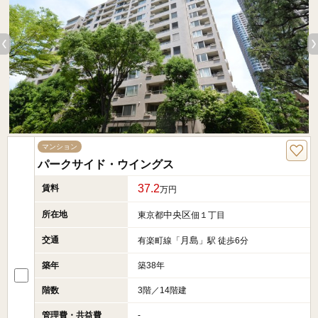
マンション
パークサイド・ウイングス
37.2
賃料
万円
所在地
中央区
東京都
佃１丁目
交通
月島
有楽町線「
」駅 徒歩6分
築年
築38年
階数
3階／14階建
管理費・共益費
-