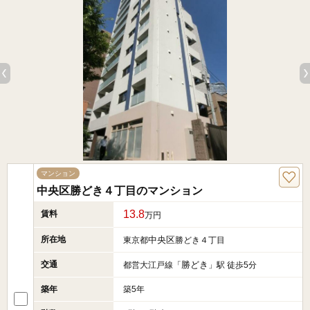
マンション
中央区勝どき４丁目のマンション
13.8
賃料
万円
所在地
中央区
東京都
勝どき４丁目
交通
勝どき
都営大江戸線「
」駅 徒歩5分
築年
築5年