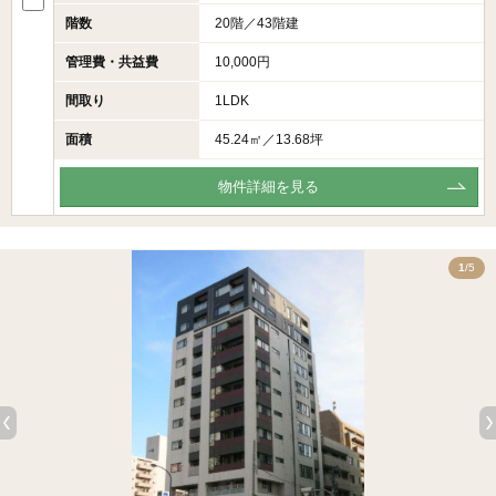
階数
20階／43階建
管理費・共益費
10,000円
間取り
1LDK
面積
45.24㎡／13.68坪
物件詳細を見る
5
1
/5