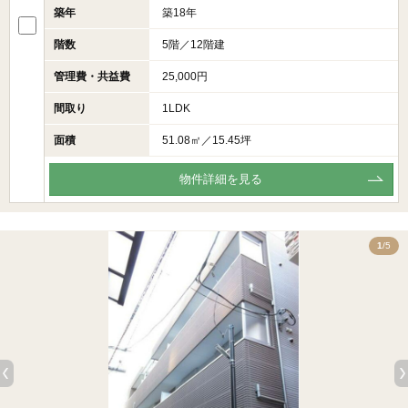
築年
築18年
階数
5階／12階建
管理費・共益費
25,000円
間取り
1LDK
面積
51.08㎡／15.45坪
物件詳細を見る
5
1
/5