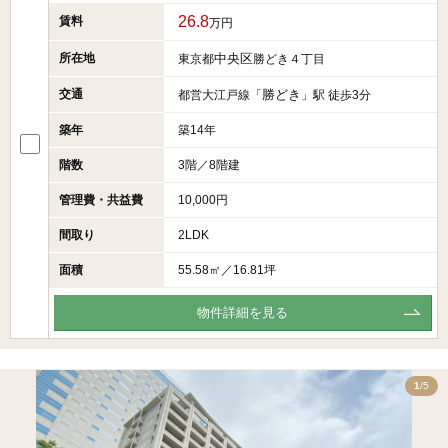
26.8
賃料
万円
所在地
中央区
東京都
勝どき４丁目
交通
勝どき
都営大江戸線「
」駅 徒歩3分
築年
築14年
階数
3階／8階建
管理費・共益費
10,000円
間取り
2LDK
面積
55.58㎡／16.81坪
物件詳細を見る
5
1
/5