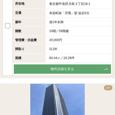
所在地
中央区
東京都
月島３丁目18-1
交通
月島
有楽町線「
」駅 徒歩5分
築年
築1年未満
階数
24階／58階建
管理費・共益費
20,000円
間取り
2LDK
面積
60.44㎡／18.28坪
物件詳細を見る
5
1
/5