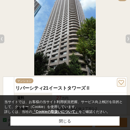
マンション
リバーシティ21イーストタワーズⅡ
27
賃料
万円
当サイトでは、お客様の当サイト利用状況把握、サービス向上検討を目的と
して、クッキー（Cookie）を使用しています。
所在地
中央区
東京都
佃２丁目1-2
詳しくは、当社の
「Cookieの取扱いについて」
をご確認ください。
交通
月島
有楽町線「
」駅 徒歩8分
チェックした物件を
閉じる
お問い合わせ
見学予約
まとめて
築年
築26年