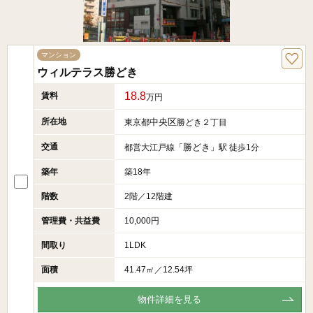
マンション
ウィルテラス勝どき
18.8
賃料
万円
所在地
中央区
東京都
勝どき２丁目
交通
勝どき
都営大江戸線「
」駅 徒歩1分
築年
築18年
階数
2階／12階建
管理費・共益費
10,000円
間取り
1LDK
面積
41.47㎡／12.54坪
物件詳細を見る