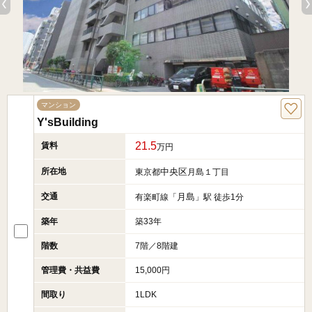
マンション
Y'sBuilding
21.5
賃料
万円
所在地
中央区
東京都
月島１丁目
交通
月島
有楽町線「
」駅 徒歩1分
築年
築33年
階数
7階／8階建
管理費・共益費
15,000円
間取り
1LDK