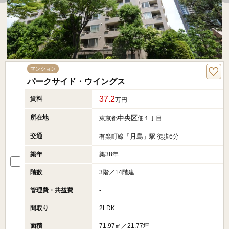
マンション
パークサイド・ウイングス
37.2
賃料
万円
所在地
中央区
東京都
佃１丁目
交通
月島
有楽町線「
」駅 徒歩6分
築年
築38年
階数
3階／14階建
管理費・共益費
-
間取り
2LDK
面積
71.97㎡／21.77坪