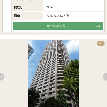
間取り
2LDK
面積
71.97㎡／21.77坪
物件詳細を見る
5
1
/5