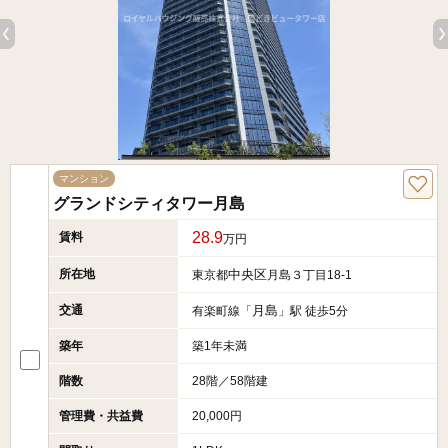
マンション
グランドシティタワー月島
28.9
賃料
万円
所在地
中央区
東京都
月島３丁目18-1
交通
月島
有楽町線「
」駅 徒歩5分
築年
築1年未満
階数
28階／58階建
管理費・共益費
20,000円