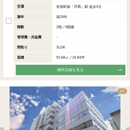
交通
月島
有楽町線「
」駅 徒歩3分
築年
築29年
階数
2階／9階建
管理費・共益費
-
間取り
3LDK
面積
55.68㎡／16.84坪
物件詳細を見る
5
1
/5