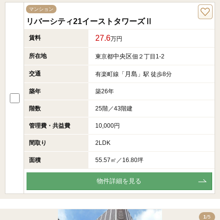
マンション
リバーシティ21イーストタワーズⅡ
27.6
賃料
万円
所在地
中央区
東京都
佃２丁目1-2
交通
月島
有楽町線「
」駅 徒歩8分
築年
築26年
階数
25階／43階建
管理費・共益費
10,000円
間取り
2LDK
面積
55.57㎡／16.80坪
物件詳細を見る
5
1
/5