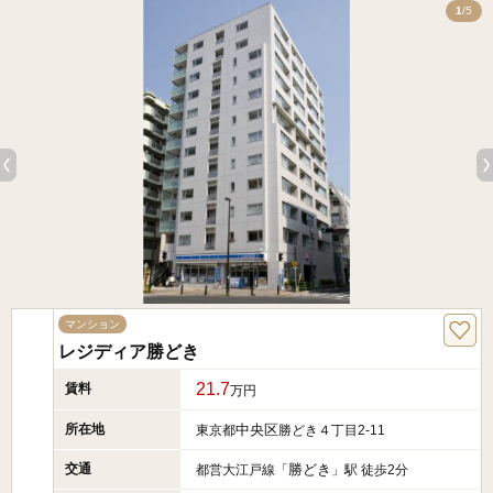
5
1
/5
マンション
レジディア勝どき
21.7
賃料
万円
所在地
中央区
東京都
勝どき４丁目2-11
交通
勝どき
都営大江戸線「
」駅 徒歩2分