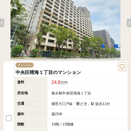
マンション
中央区晴海１丁目のマンション
24.8
賃料
万円
所在地
中央区
東京都
晴海１丁目
交通
勝どき
都営大江戸線「
」駅 徒歩11分
築年
築25年
階数
10階／15階建