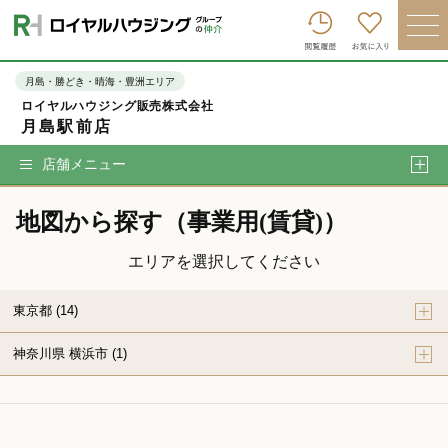
ロイヤルハウジンググループトップへ
買いたい
月島・勝どき・晴海・豊洲エリア
ロイヤルハウジング販売株式会社
売りたい
月島駅前店
借りたい
店舗メニュー
貸したい
地図から探す（事業用(賃貸)）
店舗を探す
エリアを選択してください
企業情報
東京都 (14)
ログイン
会員登録
神奈川県 横浜市 (1)