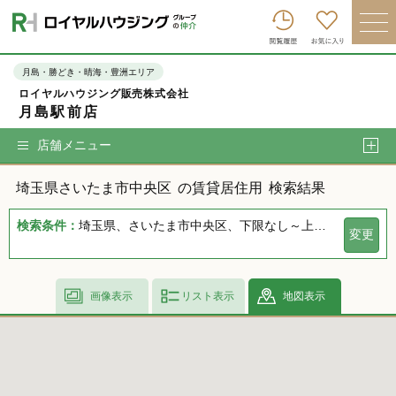
ロイヤルハウジンググループトップへ
買いたい
月島・勝どき・晴海・豊洲エリア
ロイヤルハウジング販売株式会社
売りたい
月島駅前店
借りたい
店舗メニュー
貸したい
埼玉県さいたま市中央区
の賃貸居住用
検索結果
店舗を探す
検索条件：
埼玉県、さいたま市中央区、下限なし～上限なし、指定しない、指定なし、指定しない、下限なし～上限なし、指定なし
変更
企業情報
ログイン
会員登録
画像表示
リスト表示
地図表示