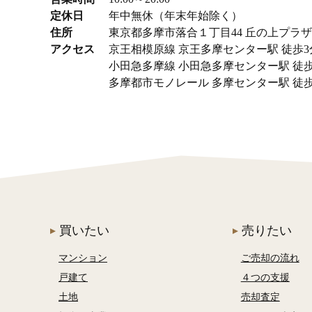
本日
定休日
年中無休（年末年始除く）
3日以内
住所
東京都多摩市落合１丁目44 丘の上プラザ
アクセス
京王相模原線 京王多摩センター駅 徒歩3
1週間以内
小田急多摩線 小田急多摩センター駅 徒歩
多摩都市モノレール 多摩センター駅 徒歩
画像・動画あり
画像あり
動画あり
パノラマ・VRあり
こだわり条件から探す
条件をクリアする
買いたい
売りたい
マンション
ご売却の流れ
戸建て
４つの支援
土地
売却査定