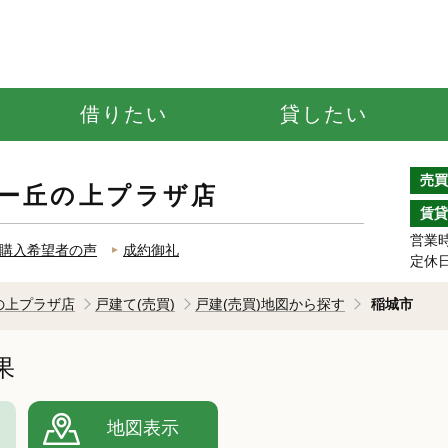
借りたい
貸したい
売買
ー丘の上プラザ店
賃貸
営業時間
購入希望者の声
成約御礼
定休
の上プラザ店
戸建て(売買)
戸建(売買)地図から探す
稲城市
果
地図表示