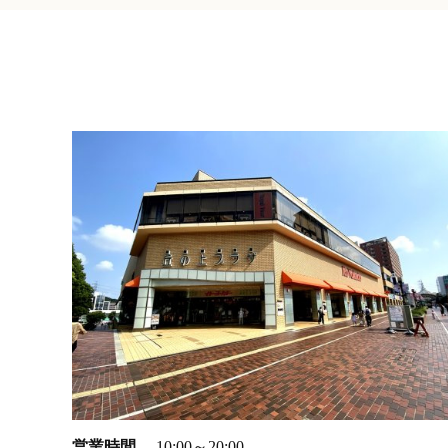
土地面積
現況
更地
古家あり
駅からの徒歩
築年数
情報公開日
指定しない
営業時間
10:00～20:00