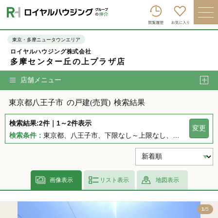
ロイヤルハウジンググループトップへ
買いたい
東京・多摩ニュータウンエリア
ロイヤルハウジング株式会社
売りたい
多摩センター丘の上プラザ店
借りたい
店舗メニュー
貸したい
東京都八王子市
の戸建(売買)
検索結果
店舗を探す
検索結果:2件｜1～2件表示
変更
企業情報
検索条件：
東京都、八王子市、下限なし～上限なし、指定しない、指定なし、指定しない、下限なし～上限なし、指定なし
ログイン
会員登録
画像表示
リスト表示
地図表示
5
1
/5