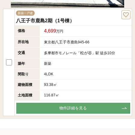
新築一戸建
八王子市鹿島2期（1号棟）
4,699
価格
万円
所在地
八王子市
東京都
鹿島945-66
交通
松が谷
多摩都市モノレール「
」駅 徒歩10分
築年
新築
間取り
4LDK
建物面積
93.38㎡
土地面積
116.87㎡
物件詳細を見る