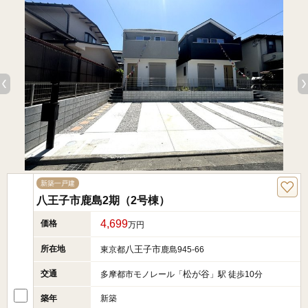
新築一戸建
八王子市鹿島2期（2号棟）
4,699
価格
万円
所在地
八王子市
東京都
鹿島945-66
交通
松が谷
多摩都市モノレール「
」駅 徒歩10分
築年
新築