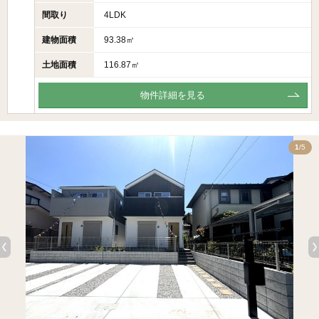
間取り
4LDK
建物面積
93.38㎡
土地面積
116.87㎡
物件詳細を見る
5
1
/5