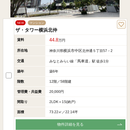
NEW
マンション
ザ・タワー横浜北仲
44.8
賃料
万円
所在地
横浜市中区
神奈川県
北仲通５丁目57－2
交通
馬車道
みなとみらい線「
」駅 徒歩1分
築年
築6年
階数
12階／58階建
管理費・共益費
20,000円
間取り
2LDK＋1S(納戸)
面積
73.22㎡／22.14坪
物件詳細を見る