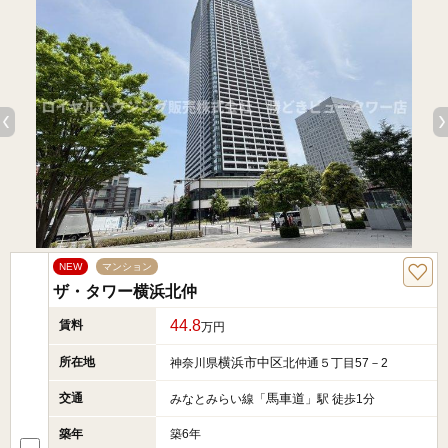
NEW
マンション
ザ・タワー横浜北仲
44.8
賃料
万円
所在地
横浜市中区
神奈川県
北仲通５丁目57－2
交通
馬車道
みなとみらい線「
」駅 徒歩1分
築年
築6年