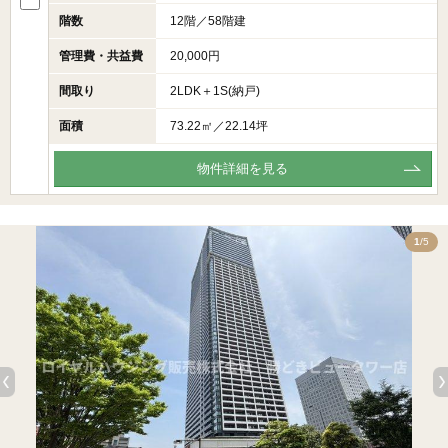
階数
12階／58階建
管理費・共益費
20,000円
間取り
2LDK＋1S(納戸)
面積
73.22㎡／22.14坪
物件詳細を見る
5
1
/5