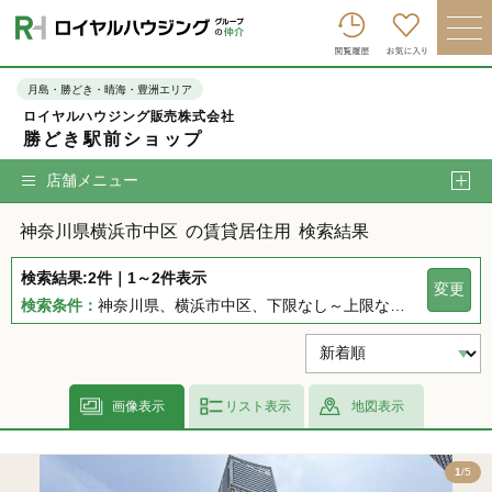
ロイヤルハウジンググループトップへ
買いたい
月島・勝どき・晴海・豊洲エリア
ロイヤルハウジング販売株式会社
売りたい
勝どき駅前ショップ
借りたい
店舗メニュー
貸したい
神奈川県横浜市中区
の賃貸居住用
検索結果
店舗を探す
検索結果:2件｜1～2件表示
変更
企業情報
検索条件：
神奈川県、横浜市中区、下限なし～上限なし、指定しない、指定なし、指定しない、下限なし～上限なし、指定なし
ログイン
会員登録
画像表示
リスト表示
地図表示
5
1
/5