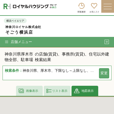
ロイヤルハウジンググループトップへ
買いたい
横浜ベイエリア
神奈川ロイヤル株式会社
売りたい
そごう横浜店
借りたい
店舗メニュー
貸したい
神奈川県厚木市
の店舗(賃貸)、事務所(賃貸)、住宅以外建
店舗を探す
物全部、駐車場
検索結果
企業情報
検索条件：
神奈川県、厚木市、下限なし～上限なし、指定しない、指定なし、指定しない、下限なし～上限なし、指定なし
変更
ログイン
会員登録
画像表示
リスト表示
地図表示