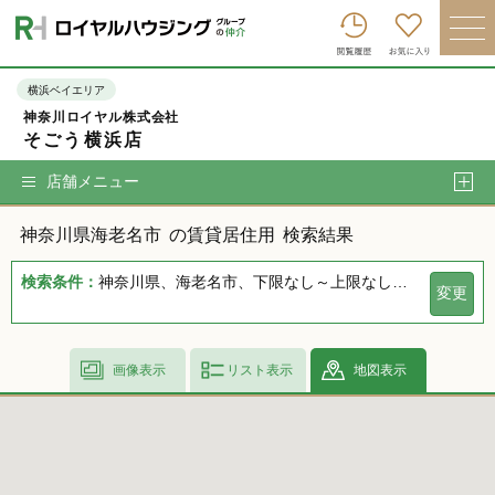
ロイヤルハウジンググループトップへ
買いたい
横浜ベイエリア
神奈川ロイヤル株式会社
売りたい
そごう横浜店
借りたい
店舗メニュー
貸したい
神奈川県海老名市
の賃貸居住用
検索結果
店舗を探す
検索条件：
神奈川県、海老名市、下限なし～上限なし、指定しない、指定なし、指定しない、下限なし～上限なし、指定なし
変更
企業情報
ログイン
会員登録
画像表示
リスト表示
地図表示