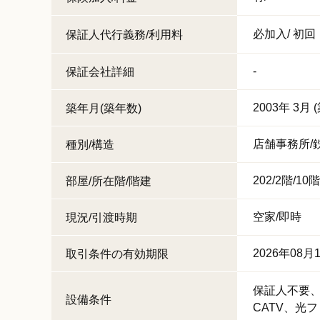
必加入/
初回
保証人代行義務/利用料
-
保証会社詳細
2003年 3月 
築年月(築年数)
店舗事務所/
種別/構造
202/2階/10
部屋/所在階/階建
空家/即時
現況/引渡時期
2026年08月
取引条件の有効期限
保証人不要
設備条件
CATV
光フ