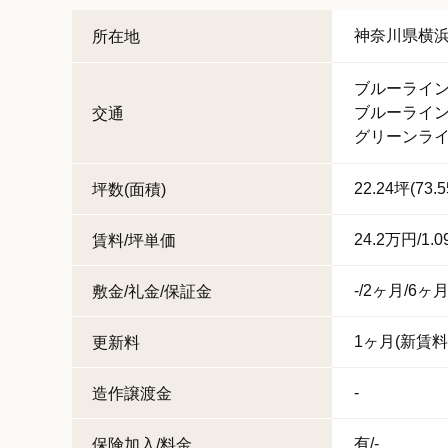
神奈川県
横
所在地
ブルーライ
ブルーライ
交通
グリーンラ
22.24坪(73.
坪数(面積)
24.2万円/1.
賃料/坪単価
-/2ヶ月/6ヶ
敷金/礼金/保証金
1ヶ月(新賃料
更新料
-
造作譲渡金
有/-
保険加入/料金