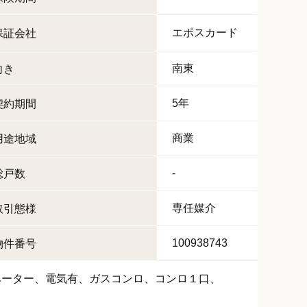
エポスカード
保証会社
南東
向き
5年
契約期間
商業
用途地域
-
総戸数
専任媒介
取引態様
100938743
物件番号
ベーター
電気有
ガスコンロ
コンロ１口