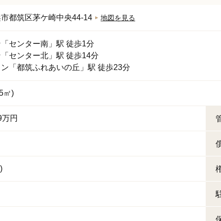
浜市都筑区
茅ケ崎中央44-14
地図を見る
ン
「
センター南
」駅 徒歩1分
ン
「
センター北
」駅 徒歩14分
イン
「
都筑ふれあいの丘
」駅 徒歩23分
55㎡)
09万円
月
)