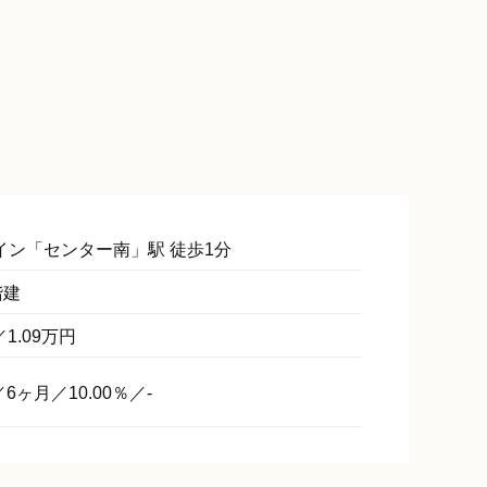
【間取り】
イン「
センター南
」駅 徒歩1分
階建
1.09万円
6ヶ月／10.00％／-