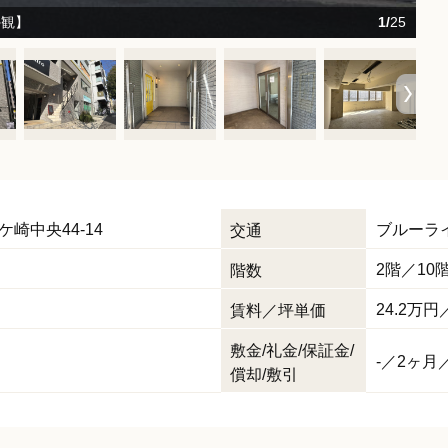
外観】
1/
25
ケ崎中央44-14
ブルーラ
交通
2階／10
階数
24.2
万円／
賃料／坪単価
敷金/礼金/保証金/
-／2ヶ月／
償却/敷引