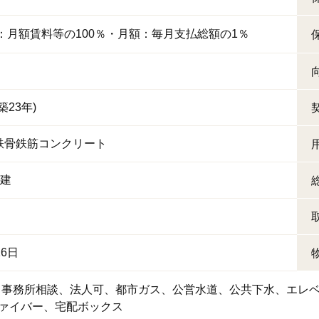
：月額賃料等の100％・月額：毎月支払総額の1％
(築23年)
鉄骨鉄筋コンクリート
階建
16日
事務所相談
法人可
都市ガス
公営水道
公共下水
エレ
ァイバー
宅配ボックス