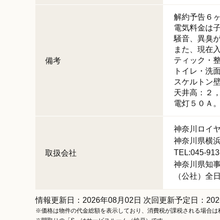
解約予告６
電気料金は
騒音、異臭
また、現在
ティック・
備考
トイレ・洗
スケルトン
天井高：２
電灯５０Ａ
神奈川ロイ
神奈川県横浜
TEL:045-913
取扱会社
神奈川県知事 (
（公社）全
情報更新日：2026年08月02日 次回更新予定日：202
※価格は物件の代金総額を表示しており、消費税が課税される場合は