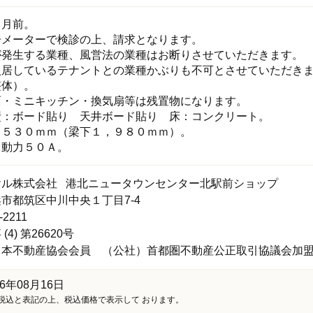
ヶ月前。
子メーターで検診の上、請求となります。
が発生する業種、風営法の業種はお断りさせていただきます。
入居しているテナントとの業種かぶりも不可とさせていただき
整体）。
面・ミニキッチン・換気扇等は残置物になります。
壁：ボード貼り 天井ボード貼り 床：コンクリート。
，５３０ｍｍ（梁下１，９８０ｍｍ）。
。動力５０Ａ。
ヤル株式会社 港北ニュータウンセンター北駅前ショップ
市都筑区中川中央１丁目7-4
-2211
4) 第26620号
日本不動産協会会員 （公社）首都圏不動産公正取引協議会加
6年08月16日
税込と表記の上、税込価格で表示して おります。