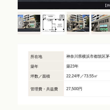
25/
25
【
神奈川県
横浜市都筑区
茅
所在地
築23年
築年
22.24坪／73.55㎡
坪数／面積
27,500円
管理費・共益費