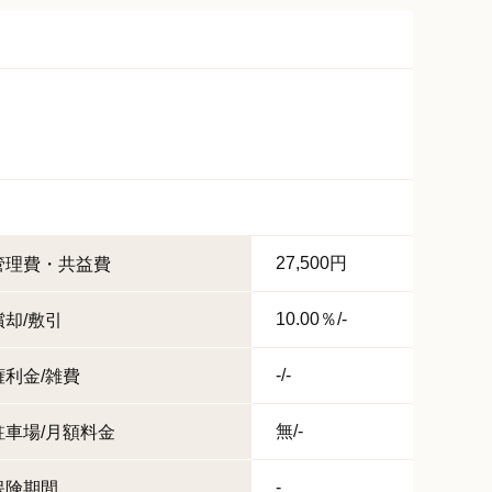
27,500円
管理費・共益費
10.00％/-
償却/敷引
-/-
権利金/雑費
無/-
駐車場/月額料金
-
保険期間