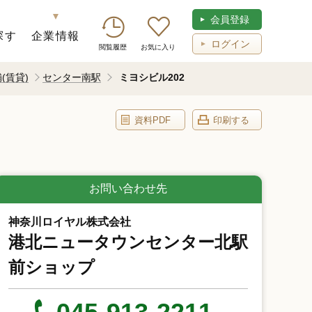
会員登録
探す
企業情報
ログイン
閲覧履歴
お気に入り
(賃貸)
センター南駅
ミヨシビル202
資料PDF
印刷する
お問い合わせ先
神奈川ロイヤル株式会社
港北ニュータウンセンター北駅
前ショップ