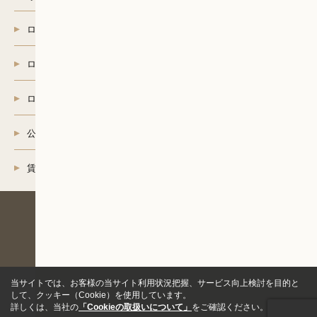
は商品開発等の調査分析
（５）当グループが取得した個人情報のグループ企業間での
ロイヤルリゾート
共同利用。共同利用者：ロイヤルハウジング株式会社、ロイ
ヤルハウジング販売株式会社、ロイヤルリゾート株式会社、
ロイヤルコーポレーション株式会社、ロイヤルインテリア株
ロイヤル介護
式会社、神奈川ロイヤル株式会社、川崎ロイヤル株式会社、
東京ロイヤル株式会社、埼玉ロイヤル株式会社、Royals株
式会社
ロイヤルインテリア
（６）情報、サービスの提供は、ご本人からの申し出があり
ましたら、取り止めさせていただきます。
公共住宅賃貸募集センター
[４]個人情報の第三者への提供
（１）ご本人の同意がある場合
（２）法令の規定に基く場合
賃貸借契約解約
（３）人の生命、身体または財産の保護のため必要がある場
合であって、ご本人の同意を得ることが困難であるとき
（４）公衆衛生の向上または児童の健全な育成の推進のため
に特に必要がある場合であって、ご本人の同意を得ることが
採用情報
店舗を探す
企業情報
困難であるとき
サイトマップ
（５）国の機関若しくは地方公共団体またはその委託を受け
個人情報の取り扱いについて
た者が法令の定める事務を遂行することに対して協力する必
Copyright©ROYAL Housing Co., Ltd. All Rights Reserved.
要があるばあいであって、ご本人の同意を得ることにより当
該事務の遂行に支障を及ぼすおそれがあるとき
（６）新築物件販売等の場合、不動産情報、お名前、ご住所
当サイトでは、お客様の当サイト利用状況把握、サービス向上検討を目的と
等の所要項目について、書面、郵便物、電話、電子メール、
して、クッキー（Cookie）を使用しています。
広告媒体により第三者に提供されます。なお、ご本人からの
詳しくは、当社の
「Cookieの取扱いについて」
をご確認ください。
申し出がありましたら、提供は停止いたします。