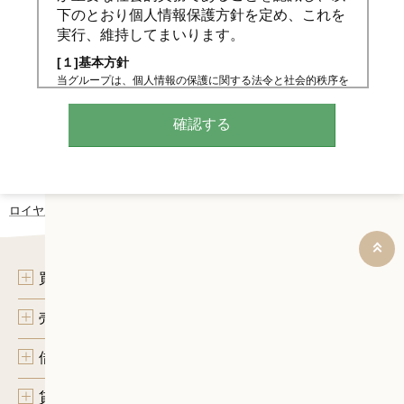
下のとおり個人情報保護方針を定め、これを
実行、維持してまいります。
[１]基本方針
当グループは、個人情報の保護に関する法令と社会的秩序を
尊重・遵守し、個人情報の適正な取り扱いと保護に努めま
す。
[２]個人情報の取得、利用、提供
個人情報の取得は、適正な手段によって行うとともに、利用
目的の公表、通知、明示等をさせていただき、ご本人の同意
なく、利用目的の範囲を超えた個人情報の取り扱いはいたし
ません。また、個人情報を第三者へ提供、開示する場合は、
ロイヤルハウジンググループの仲介
見学予約
法令の定める手続きに則って行います。
[３]個人情報の利用目的
当グループが取得する個人情報の利用目的は、以下のとおり
です。
買いたい
（１）不動産の売買、仲介、賃貸、管理等
（２）（１）の利用目的の達成に必要な範囲での、個人情報
売りたい
の第三者への提供
（３）当グループが取り扱うインテリア工事等に関する契約
の履行、情報、サービスの提供
借りたい
（４）上の（１）、（３）の商品・情報・サービス提供のた
めの郵便物、電話、電子メール等による営業活動及びマーケ
貸したい
ティング（アンケートのお願い等）活動。顧客動向分析また