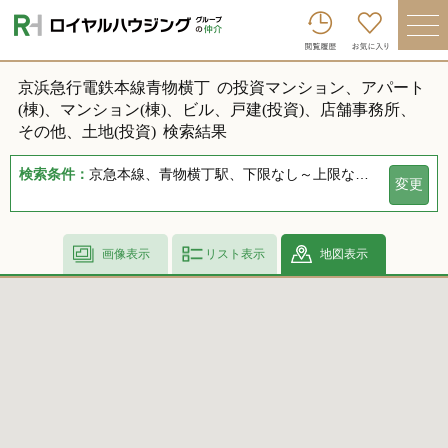
ロイヤルハウジンググループトップへ
買いたい
京浜急行電鉄本線青物横丁
の投資マンション、アパート
売りたい
(棟)、マンション(棟)、ビル、戸建(投資)、店舗事務所、
その他、土地(投資)
検索結果
借りたい
検索条件：
京急本線、青物横丁駅、下限なし～上限なし、指定しない、指定なし、指定しない、下限なし～上限なし、指定なし
変更
貸したい
店舗を探す
画像表示
リスト表示
地図表示
企業情報
ログイン
会員登録