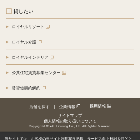
（４）上の（１）、（３）の商品・情報・サービス提供のた
めの郵便物、電話、電子メール等による営業活動及びマーケ
貸したい
ティング（アンケートのお願い等）活動。顧客動向分析また
は商品開発等の調査分析
（５）当グループが取得した個人情報のグループ企業間での
ロイヤルリゾート
共同利用。共同利用者：ロイヤルハウジング株式会社、ロイ
ヤルハウジング販売株式会社、ロイヤルリゾート株式会社、
ロイヤルコーポレーション株式会社、ロイヤルインテリア株
ロイヤル介護
式会社、神奈川ロイヤル株式会社、川崎ロイヤル株式会社、
東京ロイヤル株式会社、埼玉ロイヤル株式会社、Royals株
式会社
ロイヤルインテリア
（６）情報、サービスの提供は、ご本人からの申し出があり
ましたら、取り止めさせていただきます。
公共住宅賃貸募集センター
[４]個人情報の第三者への提供
（１）ご本人の同意がある場合
（２）法令の規定に基く場合
賃貸借契約解約
（３）人の生命、身体または財産の保護のため必要がある場
合であって、ご本人の同意を得ることが困難であるとき
（４）公衆衛生の向上または児童の健全な育成の推進のため
に特に必要がある場合であって、ご本人の同意を得ることが
採用情報
店舗を探す
企業情報
困難であるとき
サイトマップ
（５）国の機関若しくは地方公共団体またはその委託を受け
個人情報の取り扱いについて
た者が法令の定める事務を遂行することに対して協力する必
Copyright©ROYAL Housing Co., Ltd. All Rights Reserved.
要があるばあいであって、ご本人の同意を得ることにより当
該事務の遂行に支障を及ぼすおそれがあるとき
（６）新築物件販売等の場合、不動産情報、お名前、ご住所
当サイトでは、お客様の当サイト利用状況把握、サービス向上検討を目的と