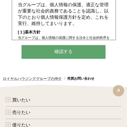
当グループは、個人情報の保護、適正な管理
が重要な社会的責務であることを認識し、以
下のとおり個人情報保護方針を定め、これを
実行、維持してまいります。
[１]基本方針
当グループは、個人情報の保護に関する法令と社会的秩序を
尊重・遵守し、個人情報の適正な取り扱いと保護に努めま
す。
[２]個人情報の取得、利用、提供
個人情報の取得は、適正な手段によって行うとともに、利用
目的の公表、通知、明示等をさせていただき、ご本人の同意
なく、利用目的の範囲を超えた個人情報の取り扱いはいたし
ません。また、個人情報を第三者へ提供、開示する場合は、
ロイヤルハウジンググループの仲介
売買お問い合わせ
法令の定める手続きに則って行います。
[３]個人情報の利用目的
当グループが取得する個人情報の利用目的は、以下のとおり
です。
買いたい
（１）不動産の売買、仲介、賃貸、管理等
（２）（１）の利用目的の達成に必要な範囲での、個人情報
売りたい
の第三者への提供
（３）当グループが取り扱うインテリア工事等に関する契約
の履行、情報、サービスの提供
借りたい