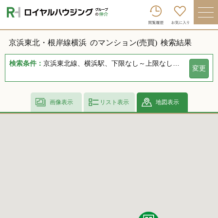
ロイヤルハウジンググループトップへ
買いたい
京浜東北・根岸線横浜
のマンション(売買)
検索結果
売りたい
検索条件：
京浜東北線、横浜駅、下限なし～上限なし、指定しない、指定なし、指定しない、下限なし～上限なし、指定なし
変更
借りたい
貸したい
画像表示
リスト表示
地図表示
店舗を探す
企業情報
ログイン
会員登録