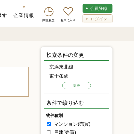
会員登録
探す
企業情報
ログイン
閲覧履歴
お気に入り
検索条件の変更
京浜東北線
東十条駅
変更
条件で絞り込む
物件種別
マンション(売買)
戸建(売買)