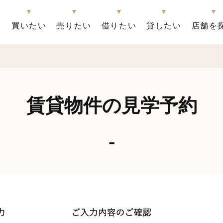
買いたい
売りたい
借りたい
貸したい
店舗を
賃貸物件の見学予約
-