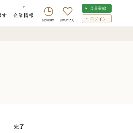
会員登録
探す
企業情報
ログイン
閲覧履歴
お気に入り