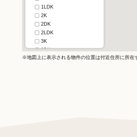
1LDK
2K
2DK
2LDK
3K
3DK
※地図上に表示される物件の位置は付近住所に所在
3LDK
4K
4DK
4LDK以上
面積