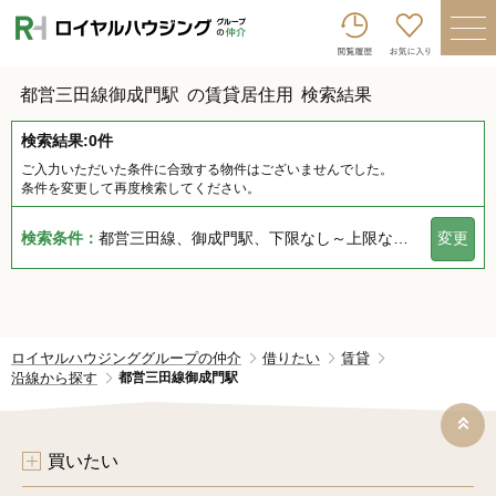
ロイヤルハウジンググループトップへ
買いたい
都営三田線御成門駅
の賃貸居住用
検索結果
売りたい
検索結果:0件
借りたい
ご入力いただいた条件に合致する物件はございませんでした。
条件を変更して再度検索してください。
貸したい
検索条件：
都営三田線、御成門駅、下限なし～上限なし、指定しない、指定なし、指定しない、下限なし～上限なし、指定なし
変更
店舗を探す
企業情報
ログイン
会員登録
ロイヤルハウジンググループの仲介
借りたい
賃貸
沿線から探す
都営三田線御成門駅
買いたい